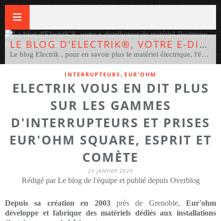
LE BLOG D'ELECTRIK®, VOTRE E-DISTRIBUTEUR DE MATÉRIEL ÉLECTRIQUE, ÉCLAIRAGE, CHAUFFAGE
Le blog Electrik , pour en savoir plus le matériel électrique, l'éclairage et le chauffage électrique. Vous un pro ou un bricoleur ? Pour achetez votre matériel électrique et électrotechnique, éclairage, chauffage au meilleur prix, rendez-vous sur www.electrik.fr , le distributeur 100% en ligne ! Electrik.fr e-distributeur de plus de 75 marques dont ABB, Applimo, Eur'ohm, Ensto, SLV, Novolux, Campa, Delta Dore, Theben, Gewiss, Cembre, Europole, Finsecur, Fermax, Honewell, Indigo... Pour vos travaux électriques, vous pourrez dire : Mon élec en 3 clics, c'est Electrik ! #electrik #MonElecEn3Clics
,
INTERRUPTEURS
EUR'OHM
ELECTRIK VOUS EN DIT PLUS
SUR LES GAMMES
D'INTERRUPTEURS ET PRISES
EUR'OHM SQUARE, ESPRIT ET
COMÈTE
23 JANVIER 2020
Rédigé par Le blog de l'équipe et publié depuis Overblog
Depuis sa création en 2003
près de Grenoble,
Eur'ohm
développe et fabrique des matériels dédiés aux installations