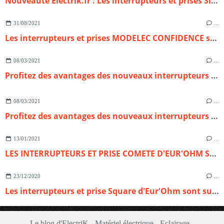
Nouveauté Electrik.fr : Les interrupteurs et prises Simon 24 Harmonie dédiés à la rénovation
31/08/2021
…
Les interrupteurs et prises MODELEC CONFIDENCE sont sur electrik.fr distributeur officiel
08/03/2021
…
Profitez des avantages des nouveaux interrupteurs étanches Oxxo d'Eur'Ohm sur electrik.fr
08/03/2021
…
Profitez des avantages des nouveaux interrupteurs étanches Oxxo d'Eur'Ohm sur electrik.fr
13/01/2021
…
LES INTERRUPTEURS ET PRISE COMETE D'EUR'OHM SONT SUR ELECTRIK ! UNE GAMME PREMIUM ET UNE ALTERNATIVE MODERNE
23/12/2020
…
Les interrupteurs et prise Square d'Eur'Ohm sont sur ELECTRIK ! Une gamme essentielle et une alternative moderne
Le blog d'ElectriK - Matériel électrique - Eclairage -