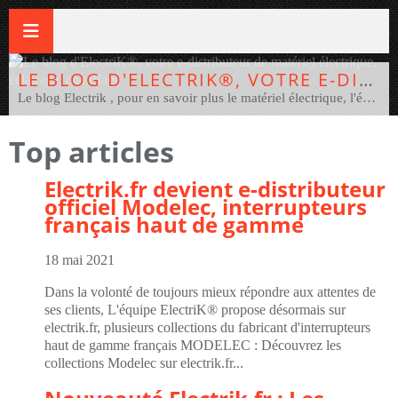
LE BLOG D'ELECTRIK®, VOTRE E-DISTRIBUTEUR DE MATÉRIEL ÉLECTRIQUE, ÉCLAIRAGE, CHAUFFAGE
Le blog Electrik , pour en savoir plus le matériel électrique, l'éclairage et le chauffage électrique. Vous un pro ou un bricoleur ? Pour achetez votre matériel électrique et électrotechnique, éclairage, chauffage au meilleur prix, rendez-vous sur www.electrik.fr , le distributeur 100% en ligne ! Electrik.fr e-distributeur de plus de 75 marques dont ABB, Applimo, Eur'ohm, Ensto, SLV, Novolux, Campa, Delta Dore, Theben, Gewiss, Cembre, Europole, Finsecur, Fermax, Honewell, Indigo... Pour vos travaux électriques, vous pourrez dire : Mon élec en 3 clics, c'est Electrik ! #electrik #MonElecEn3Clics
Top articles
Electrik.fr devient e-distributeur
officiel Modelec, interrupteurs
français haut de gamme
18 mai 2021
Dans la volonté de toujours mieux répondre aux attentes de
ses clients, L'équipe ElectriK® propose désormais sur
electrik.fr, plusieurs collections du fabricant d'interrupteurs
haut de gamme français MODELEC : Découvrez les
collections Modelec sur electrik.fr...