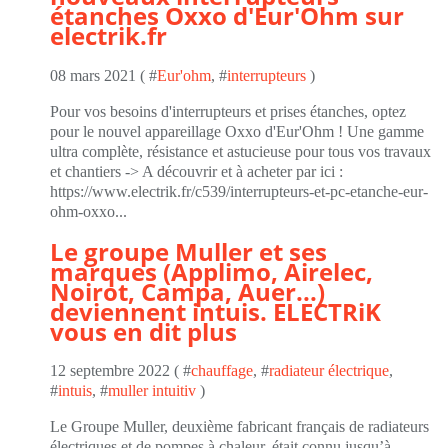
étanches Oxxo d'Eur'Ohm sur
electrik.fr
08 mars 2021 ( #
Eur'ohm
, #
interrupteurs
)
Pour vos besoins d'interrupteurs et prises étanches, optez
pour le nouvel appareillage Oxxo d'Eur'Ohm ! Une gamme
ultra complète, résistance et astucieuse pour tous vos travaux
et chantiers -> A découvrir et à acheter par ici :
https://www.electrik.fr/c539/interrupteurs-et-pc-etanche-eur-
ohm-oxxo...
Le groupe Muller et ses
marques (Applimo, Airelec,
Noirot, Campa, Auer...)
deviennent intuis. ELECTRiK
vous en dit plus
12 septembre 2022 ( #
chauffage
, #
radiateur électrique
,
#
intuis
, #
muller intuitiv
)
Le Groupe Muller, deuxième fabricant français de radiateurs
électriques et de pompes à chaleur, était connu jusqu’à