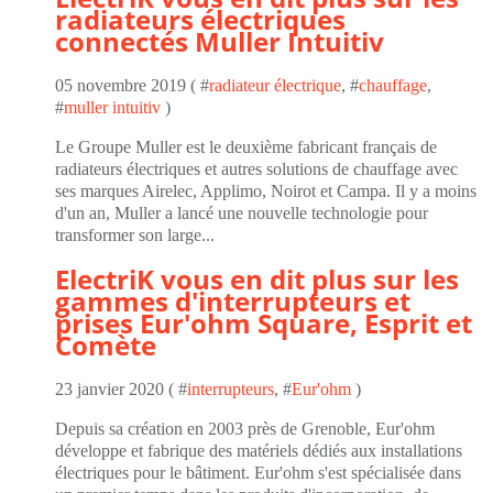
radiateurs électriques
connectés Muller Intuitiv
05 novembre 2019 ( #
radiateur électrique
, #
chauffage
,
#
muller intuitiv
)
Le Groupe Muller est le deuxième fabricant français de
radiateurs électriques et autres solutions de chauffage avec
ses marques Airelec, Applimo, Noirot et Campa. Il y a moins
d'un an, Muller a lancé une nouvelle technologie pour
transformer son large...
ElectriK vous en dit plus sur les
gammes d'interrupteurs et
prises Eur'ohm Square, Esprit et
Comète
23 janvier 2020 ( #
interrupteurs
, #
Eur'ohm
)
Depuis sa création en 2003 près de Grenoble, Eur'ohm
développe et fabrique des matériels dédiés aux installations
électriques pour le bâtiment. Eur'ohm s'est spécialisée dans