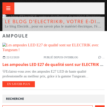
LE BLOG D'ELECTRIK®, VOTRE E-DISTRIBUTEUR DE MATÉRIEL ÉLECTRIQUE, ÉCLAIRAGE, CHAUFFAGE
Le blog Electrik , pour en savoir plus le matériel électrique, l'éclairage et le chauffage électrique. Vous un pro ou un bricoleur ? Pour achetez votre matériel électrique et électrotechnique, éclairage, chauffage au meilleur prix, rendez-vous sur www.electrik.fr , le distributeur 100% en ligne ! Electrik.fr e-distributeur de plus de 75 marques dont ABB, Applimo, Eur'ohm, Ensto, SLV, Novolux, Campa, Delta Dore, Theben, Gewiss, Cembre, Europole, Finsecur, Fermax, Honewell, Indigo... Pour vos travaux électriques, vous pourrez dire : Mon élec en 3 clics, c'est Electrik ! #electrik #MonElecEn3Clics
AMPOULE
22/12/2020
PUBLIÉ DEPUIS OVERBLOG
…
Les ampoules LED E27 de qualité sont sur ELECTRIK avec Tungsram !
💡Eclairez-vous avec des ampoules E27 LED de haute qualité
professionnelle au meilleur prix, grâce à la gamme Tungsram...
EN SAVOIR PLUS
RECHERCHE